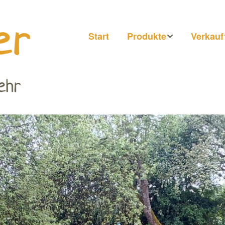
Start
Produkte
Verkauf
Honig
Märkte
Getränke
Hofläde
Direkt b