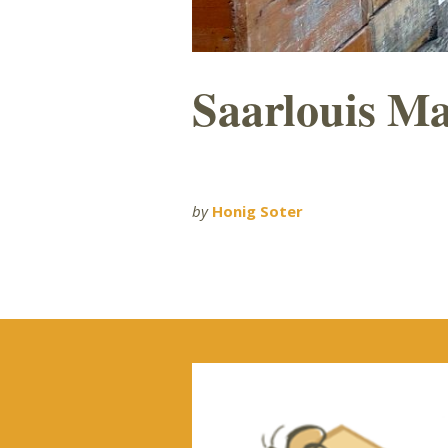
Saarlouis Ma
by
Honig Soter