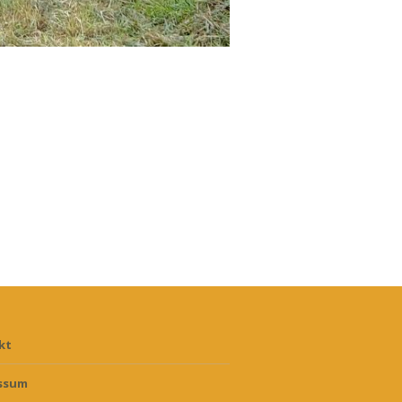
kt
ssum