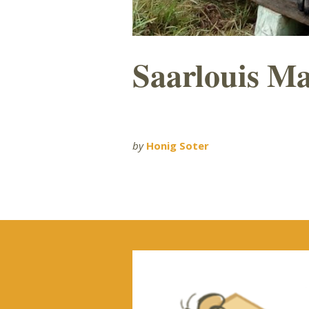
Saarlouis Ma
by
Honig Soter