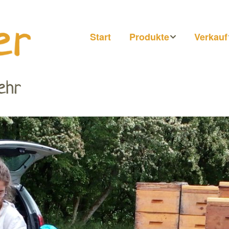
Start
Produkte
Verkauf
Honig
Märkte
Getränke
Hofläde
Direkt b