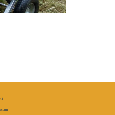
kt
ssum