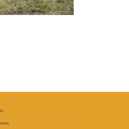
kt
ssum