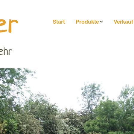
Start
Produkte
Verkauf
Honig
Märkte
Getränke
Hofläde
Direkt b