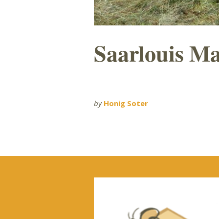
Saarlouis Ma
by
Honig Soter