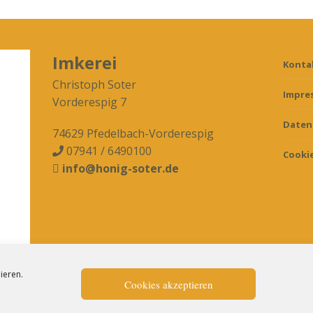
Imkerei
Konta
Christoph Soter
Impre
Vorderespig 7
Daten
74629 Pfedelbach-Vorderespig
07941 / 6490100

Cookie
info@honig-soter.de

ieren.
Cookies akzeptieren