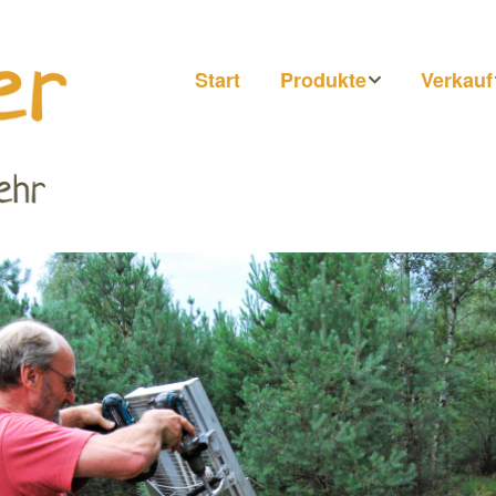
Start
Produkte
Verkauf
Honig
Märkte
Getränke
Hofläde
Direkt b