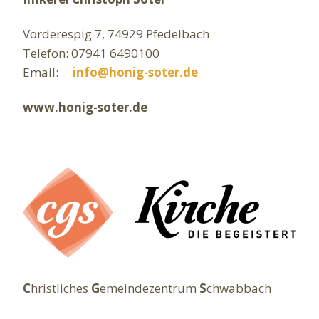
Vorderespig 7, 74929 Pfedelbach
Telefon: 07941 6490100
Email:
info@honig-soter.de
www.honig-soter.de
C
hristliches
G
emeindezentrum
S
chwabbach