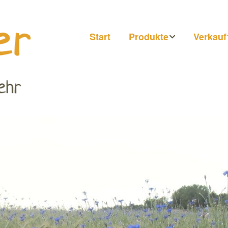
Start
Produkte
Verkauf
Honig
Märkte
Getränke
Hofläde
Direkt b