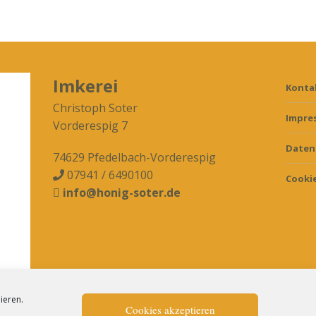
Imkerei
Konta
Christoph Soter
Impre
Vorderespig 7
Daten
74629 Pfedelbach-Vorderespig
07941 / 6490100

Cookie
info@honig-soter.de

ieren.
Cookies akzeptieren