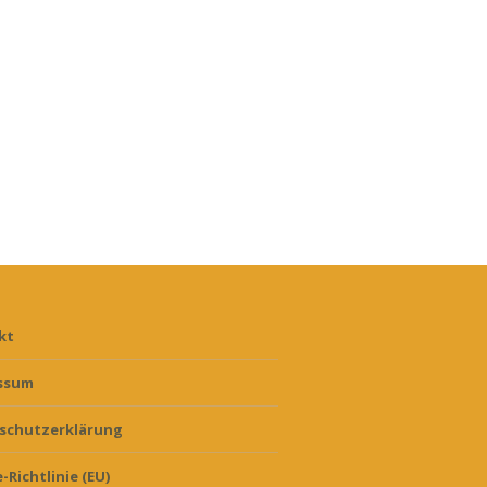
kt
ssum
schutzerklärung
-Richtlinie (EU)