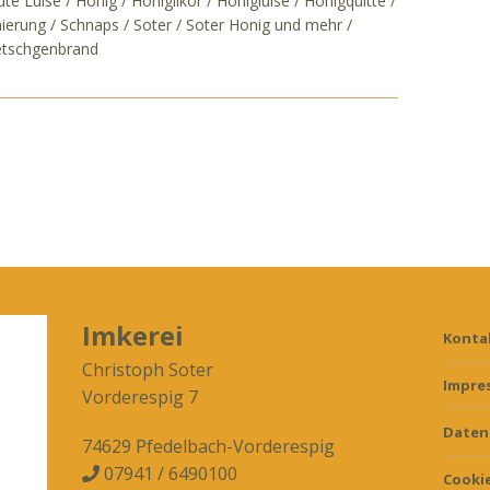
ute Luise
Honig
Honiglikör
Honigluise
Honigquitte
ierung
Schnaps
Soter
Soter Honig und mehr
tschgenbrand
Imkerei
Konta
Christoph Soter
Impre
Vorderespig 7
Daten
74629 Pfedelbach-Vorderespig
07941 / 6490100

Cookie