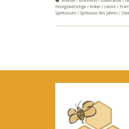
Brände
Brennerei
Edelbrände
G
Honigzwetschge
Imker
Liköre
Präm
Spirituosen
Sprituose des Jahres
Zwe