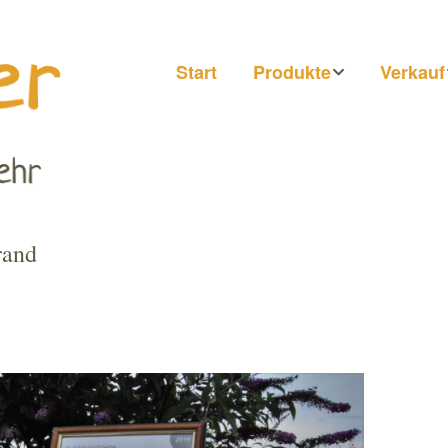
Start
Produkte
Verkauf
Honig
Märkte
Getränke
Hofläde
Direkt b
rand